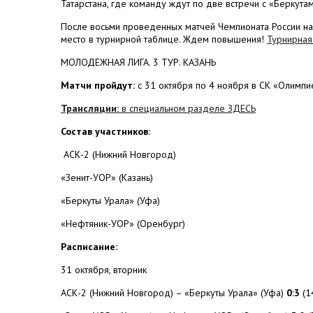
Татарстана, где команду ждут по две встречи с «Беркут
После восьми проведенных матчей Чемпионата России н
место в турнирной таблице. Ждем повышения!
Турнирная
МОЛОДЕЖНАЯ ЛИГА. 3 ТУР. КАЗАНЬ
Матчи пройдут:
с 31 октября по 4 ноября в СК «Олимпие
Трансляции:
в специальном разделе ЗДЕСЬ
Состав участников:
АСК-2 (Нижний Новгород)
«Зенит-УОР» (Казань)
«Беркуты Урала» (Уфа)
«Нефтяник-УОР» (Оренбург)
Расписание:
31 октября, вторник
АСК-2 (Нижний Новгород) – «Беркуты Урала» (Уфа)
0:3
(14