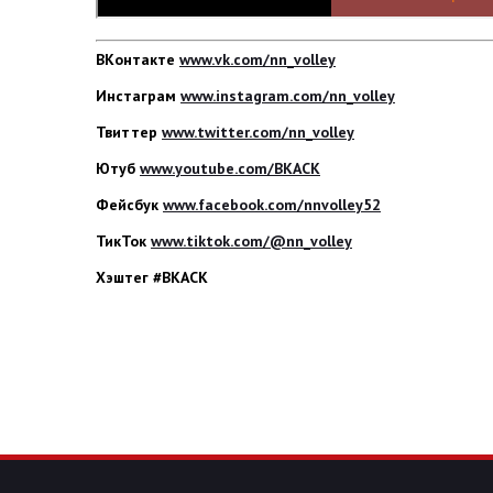
ВКонтакте
www.vk.com/nn_volley
Инстаграм
www.instagram.com/nn_volley
Твиттер
www.twitter.com/nn_volley
Ютуб
www.youtube.com/ВКАСК
Фейсбук
www.facebook.com/nnvolley52
ТикТок
www.tiktok.com/@nn_volley
Хэштег #ВКАСК