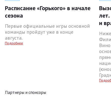
Расписание «Горького» в начале
Выз
сезона
лет.
и вр
Первые официальные игры основной
команды пройдут уже в конце
Ниже
августа.
Фили
Подробнее
Вино
осно
прям
наци
(юнош
Град
Подро
Партнеры и спонсоры