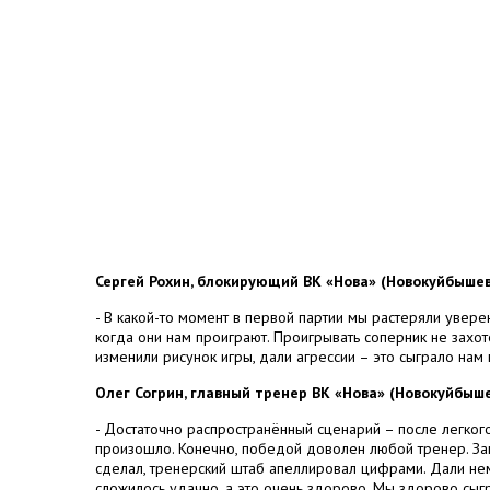
Сергей Рохин, блокирующий ВК «Нова» (Новокуйбышев
- В какой-то момент в первой партии мы растеряли увере
когда они нам проиграют. Проигрывать соперник не захот
изменили рисунок игры, дали агрессии – это сыграло нам 
Олег Согрин, главный тренер ВК «Нова» (Новокуйбыше
- Достаточно распространённый сценарий – после легког
произошло. Конечно, победой доволен любой тренер. За
сделал, тренерский штаб апеллировал цифрами. Дали не
сложилось удачно, а это очень здорово. Мы здорово сыгр