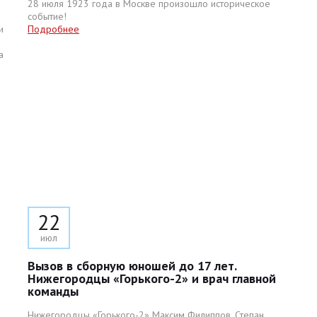
28 июля 1923 года в Москве произошло историческое
событие!
и
Подробнее
а
22
июл
Вызов в сборную юношей до 17 лет.
Нижегородцы «Горького-2» и врач главной
команды
Нижегородцы «Горького-2» Максим Филиппов, Степан