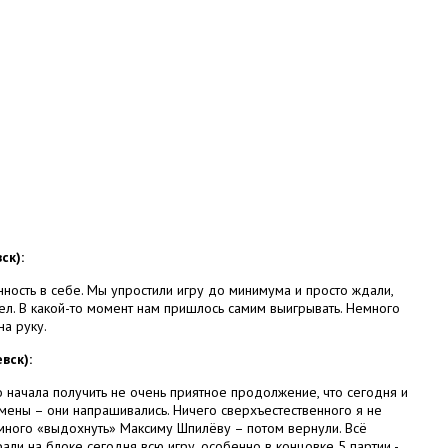
ск):
нность в себе. Мы упростили игру до минимума и просто ждали,
ел. В какой-то момент нам пришлось самим выигрывать. Немного
на руку.
вск):
о начала получить не очень приятное продолжение, что сегодня и
мены – они напрашивались. Ничего сверхъестественного я не
много «выдохнуть» Максиму Шпилёву – потом вернули. Всё
али на блоке сегодня всю игру, особенно в концовке 5 партии -