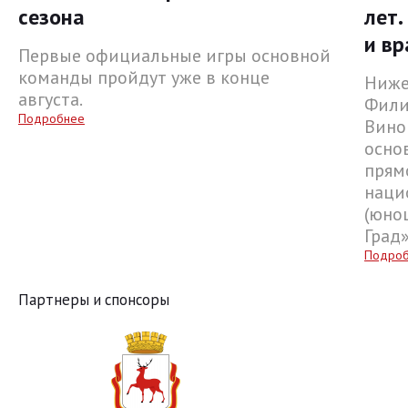
сезона
лет.
и вр
Первые официальные игры основной
команды пройдут уже в конце
Ниже
августа.
Фили
Подробнее
Вино
осно
прям
наци
(юнош
Град
Подро
Партнеры и спонсоры