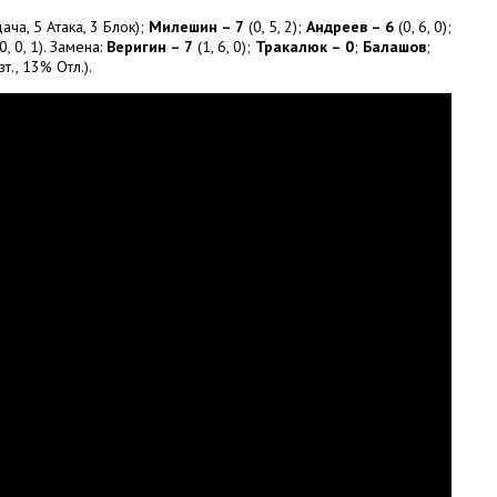
ача, 5 Атака, 3 Блок);
Милешин – 7
(0, 5, 2);
Андреев – 6
(0, 6, 0);
0, 0, 1). Замена:
Веригин – 7
(1, 6, 0);
Тракалюк – 0
;
Балашов
;
., 13% Отл.).