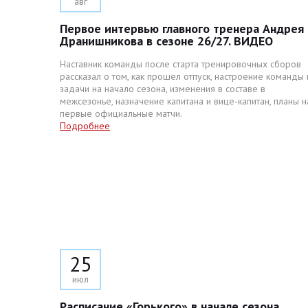
авг
Первое интервью главного тренера Андрея
Дранишникова в сезоне 26/27. ВИДЕО
Наставник команды после старта тренировочных сборов
рассказал о том, как прошел отпуск, настроение команды 
задачи на начало сезона, изменения в составе в
межсезонье, назначение капитана и вице-капитан, планы н
первые официальные матчи.
Подробнее
25
июл
Расписание «Горького» в начале сезона