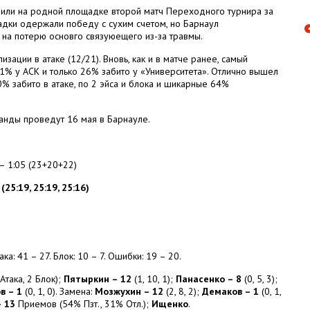
или на родной площадке второй матч Переходного турнира за
щадки одержали победу с сухим счетом, но Барнаул
 на потерю основго связуюещего из-за травмы.
ации в атаке (12/21). Вновь, как и в матче ранее, самый
1% у АСК и только 26% забито у «Университета». Отлично вышел
 забито в атаке, по 2 эйса и блока и шикарные 64%
манды проведут 16 мая в Барнауле.
 1:05 (23+20+22)
25:19, 25:19, 25:16)
ка: 41 – 27. Блок: 10 – 7. Ошибки: 19 – 20.
Атака, 2 Блок);
Пятыркин – 12
(1, 10, 1);
Панасенко – 8
(0, 5, 3);
в – 1
(0, 1, 0). Замена:
Мозжухин – 12
(2, 8, 2);
Демаков – 1
(0, 1,
– 13
Приемов (54% Пзт., 31% Отл.);
Ищенко
.