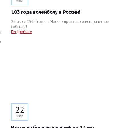
июл
103 года волейболу в России!
28 июля 1923 года в Москве произошло историческое
событие!
и
Подробнее
а
22
июл
Вызов в сборную юношей до 17 лет.