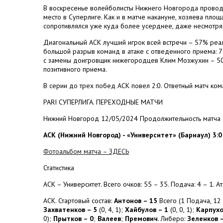
В воскресенье волейболисты Нижнего Новгорода провод
место в Суперлиге. Как и в матче накануне, хозяева пло
сопротивлялся уже куда более усерднее, даже несмотря
Диагональный АСК лучший игрок всей встречи – 57% реализ
большой разрыв команд в атаке с отведенного приема: 7
с замены доигровщик нижегородцев Клим Мозжухин – 50%
позитивного приема.
В серии до трех побед АСК повел 2:0. Ответный матч ко
PARI СУПЕРЛИГА. ПЕРЕХОДНЫЕ МАТЧИ
Нижний Новгород 12/05/2024 Продолжительность матча –
АСК (Нижний Новгород) - «Университет» (Барнаул) 3:0 (
Фотоальбом матча – ЗДЕСЬ
Статистика
АСК – Университет. Всего очков: 55 – 35. Подача: 4 – 1. Ата
АСК. Стартовый состав:
Антонов – 15
Всего (1 Подача, 12 
Захватенков – 5
(0, 4, 1);
Хайбулов – 1
(0, 0, 1);
Карпухо
0);
Прытков – 0
;
Валеев
;
Премович
. Либеро:
Зеленков 