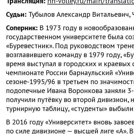
Трансляция
:
nn-volley.ru/main/translati
Судьи:
Тубылов Александр Витальевич,
Соперник:
В 1973 году в новообразова
государственном университете была со
«Буревестник». Под руководством трен
возглавившего команду в 1979 году, «Б
время выступал в городских и краевых 
чемпионате России барнаульский «Унив
сезоне-1995/96 в третьем по значимост
подопечные Ивана Воронкова заняли 3-е
получили путёвку во второй дивизион, н
турнирную таблицу, «студенты» выбыли
В 2016 году «Университет» вновь завое
по силе дивизионе — высшей лиге «А». 