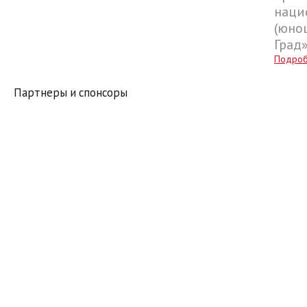
наци
(юнош
Град
Подро
Партнеры и спонсоры