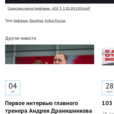
Статистика матча Нефтяник - АСК 3-1 01.09.2024.pdf
Теги:
,
,
Нефтяник
Оренбург
Кубок России
Другие новости
04
28
авг
июл
Первое интервью главного
103 
тренера Андрея Дранишникова
28 и