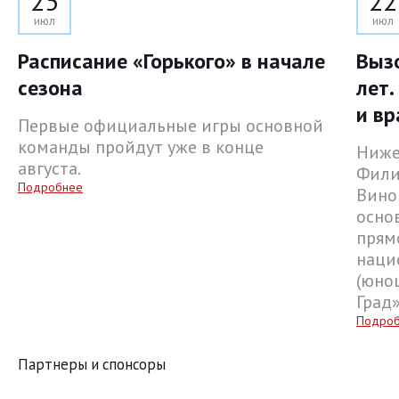
25
22
июл
июл
Расписание «Горького» в начале
Выз
сезона
лет.
и вр
Первые официальные игры основной
команды пройдут уже в конце
Ниже
августа.
Фили
Подробнее
Вино
осно
прям
наци
(юнош
Град
Подро
Партнеры и спонсоры