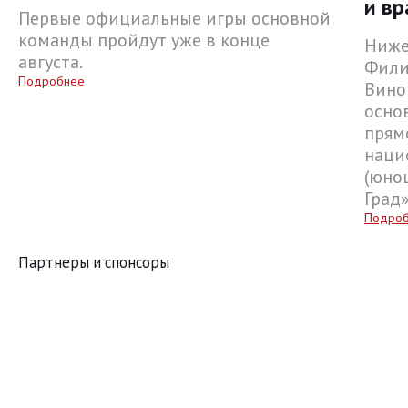
и вр
Первые официальные игры основной
команды пройдут уже в конце
Ниже
августа.
Фили
Подробнее
Вино
осно
прям
наци
(юнош
Град
Подро
Партнеры и спонсоры