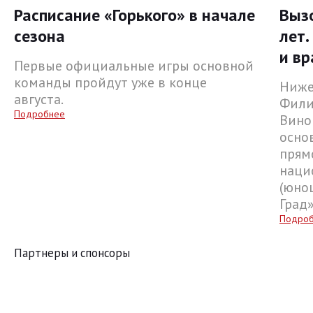
Расписание «Горького» в начале
Выз
сезона
лет.
и вр
Первые официальные игры основной
команды пройдут уже в конце
Ниже
августа.
Фили
Подробнее
Вино
осно
прям
наци
(юнош
Град
Подро
Партнеры и спонсоры