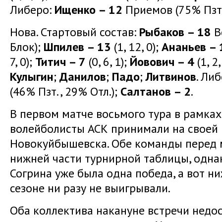
Либеро:
Ищенко – 12
Приемов (75% Пзт.
Нова. Стартовый состав:
Рыбаков – 18
Вс
Блок);
Шпилев – 13
(1, 12, 0);
Ананьев – 
7, 0);
Титич – 7
(0, 6, 1);
Йовович – 4
(1, 2
Кулыгин
;
Данилов
;
Падо
;
Литвинов
. Ли
(46% Пзт., 29% Отл.);
Салтанов – 2
.
В первом матче восьмого тура в рамка
волейболисты АСК принимали на своей 
Новокуйбышевска. Обе команды перед 
нижней части турнирной таблицы, одна
Согрина уже была одна победа, а вот 
сезоне ни разу не выигрывали.
Оба коллектива накануне встречи недос