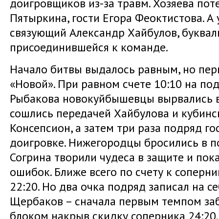
доигровщиков из-за травм. Хозяева пот
Пятыркина, гости Егора Феоктистова. А
связующий Александр Хайбулов, букваль
присоединившейся к команде.
Начало битвы выдалось равным, но пер
«Новой». При равном счете 10:10 на по
Рыбакова новокуйбышевцы вырвались вп
сошлись передачей Хайбулова и кубин
Консепсион, а затем три раза подряд го
доигровке. Нижегородцы бросились в п
Согрина творили чудеса в защите и по
ошибок. Ближе всего по счету к соперни
22:20. Но два очка подряд записал на 
Щербаков – сначала первым темпом заби
блоком накрыв скидку соперника 24:20