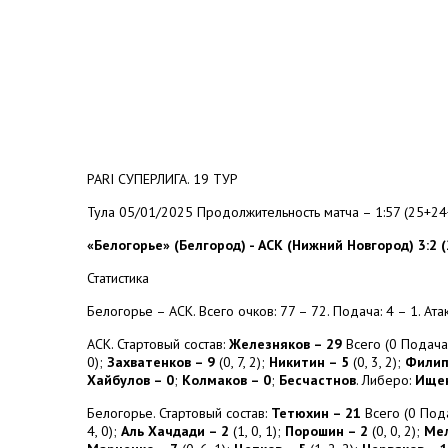
PARI СУПЕРЛИГА. 19 ТУР
Тула 05/01/2025 Продолжительность матча – 1:57 (25+2
«Белогорье» (Белгород) - АСК (Нижний Новгород) 3:2 (22:
Статистика
Белогорье – АСК. Всего очков: 77 – 72. Подача: 4 – 1. Атак
АСК. Стартовый состав:
Железняков – 29
Всего (0 Подача,
0);
Захватенков – 9
(0, 7, 2);
Никитин – 5
(0, 3, 2);
Филип
Хайбулов – 0
;
Колмаков – 0
;
Бесчастнов
. Либеро:
Ищен
Белогорье. Стартовый состав:
Тетюхин – 21
Всего (0 Пода
4, 0);
Аль Хачдади – 2
(1, 0, 1);
Порошин – 2
(0, 0, 2);
Мел