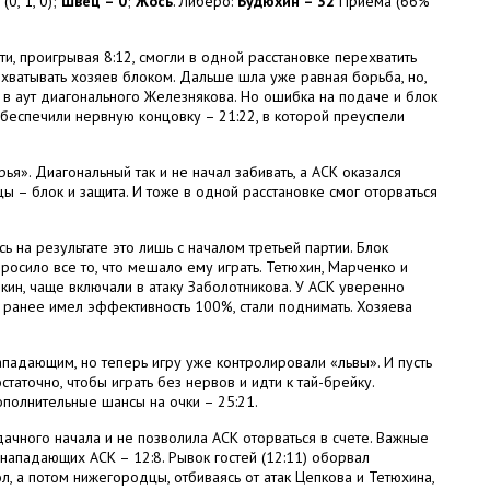
(0, 1, 0);
Швец – 0
;
Жось
. Либеро:
Будюхин – 32
Приема (66%
ти, проигрывая 8:12, смогли в одной расстановке перехватить
ихватывать хозяев блоком. Дальше шла уже равная борьба, но,
а в аут диагонального Железнякова. Но ошибка на подаче и блок
обеспечили нервную концовку – 21:22, в которой преуспели
я». Диагональный так и не начал забивать, а АСК оказался
ы – блок и защита. И тоже в одной расстановке смог оторваться
ь на результате это лишь с началом третьей партии. Блок
росило все то, что мешало ему играть. Тетюхин, Марченко и
ин, чаще включали в атаку Заболотникова. У АСК уверенно
й ранее имел эффективность 100%, стали поднимать. Хозяева
падающим, но теперь игру уже контролировали «львы». И пусть
таточно, чтобы играть без нервов и идти к тай-брейку.
ополнительные шансы на очки – 25:21.
ачного начала и не позволила АСК оторваться в счете. Важные
нападающих АСК – 12:8. Рывок гостей (12:11) оборвал
, а потом нижегородцы, отбиваясь от атак Цепкова и Тетюхина,