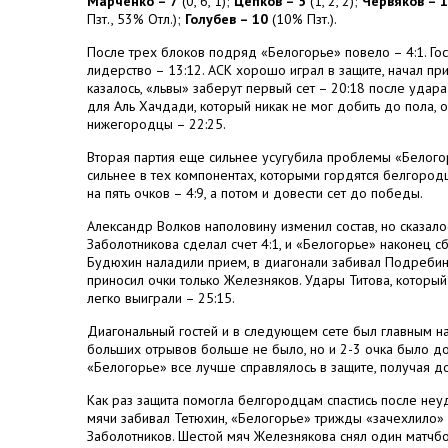
Марченко – 7
(0, 6, 1);
Цепков – 5
(1, 2, 2);
Червяков – 1
Пзт., 53% Отл.);
Голубев – 10
(10% Пзт.).
После трех блоков подряд «Белогорье» повело – 4:1. Гос
лидерство – 13:12. АСК хорошо играл в защите, начал пр
казалось, «львы» заберут первый сет – 20:18 после удар
для Аль Хачдади, который никак не мог добить до пола, 
нижегородцы – 22:25.
Вторая партия еще сильнее усугубила проблемы «Белогорь
сильнее в тех компонентах, которыми гордятся белгородц
на пять очков – 4:9, а потом и довести сет до победы.
Александр Волков наполовину изменил состав, но сказалос
Заболотникова сделал счет 4:1, и «Белогорье» наконец сб
Будюхин наладили прием, в диагонали забивал Подребинк
приносил очки только Железняков. Удары Титова, которы
легко выиграли – 25:15.
Диагональный гостей и в следующем сете был главным на
больших отрывов больше не было, но и 2-3 очка было дос
«Белогорье» все лучше справлялось в защите, получая д
Как раз защита помогла белгородцам спастись после неуд
мячи забивал Тетюхин, «Белогорье» трижды «зачехлило» 
Заболотников. Шестой мяч Железнякова снял один матчбол