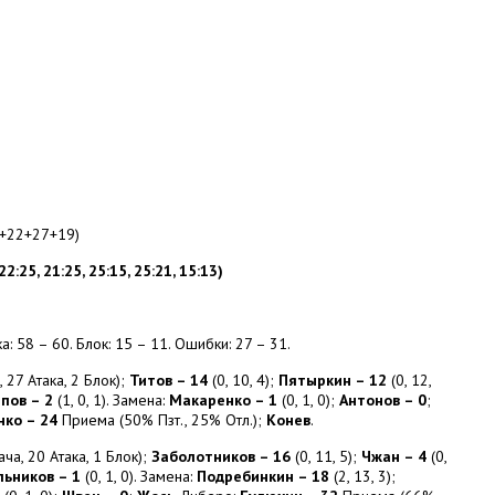
4+22+27+19)
25, 21:25, 25:15, 25:21, 15:13)
а: 58 – 60. Блок: 15 – 11. Ошибки: 27 – 31.
 27 Атака, 2 Блок);
Титов – 14
(0, 10, 4);
Пятыркин – 12
(0, 12,
пов – 2
(1, 0, 1). Замена:
Макаренко – 1
(0, 1, 0);
Антонов – 0
;
ко – 24
Приема (50% Пзт., 25% Отл.);
Конев
.
ча, 20 Атака, 1 Блок);
Заболотников – 16
(0, 11, 5);
Чжан – 4
(0,
ьников – 1
(0, 1, 0). Замена:
Подребинкин – 18
(2, 13, 3);