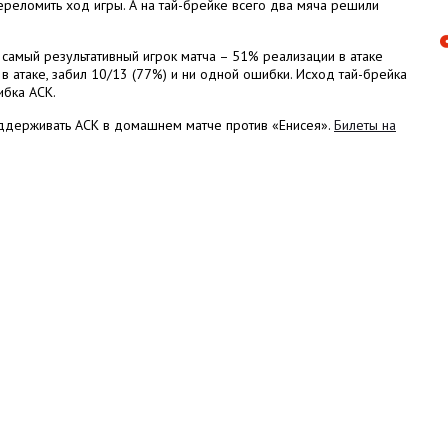
реломить ход игры. А на тай-брейке всего два мяча решили
амый результативный игрок матча – 51% реализации в атаке
в атаке, забил 10/13 (77%) и ни одной ошибки. Исход тай-брейка
ибка АСК.
оддерживать АСК в домашнем матче против «Енисея».
Билеты на