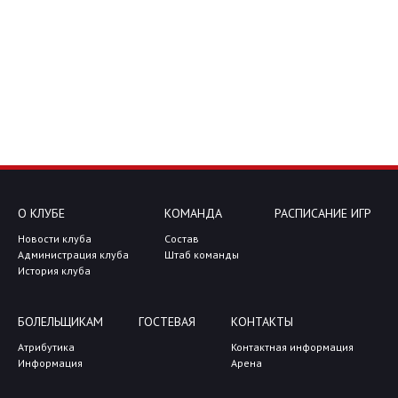
О КЛУБЕ
КОМАНДА
РАСПИСАНИЕ ИГР
Новости клуба
Состав
Администрация клуба
Штаб команды
История клуба
БОЛЕЛЬЩИКАМ
ГОСТЕВАЯ
КОНТАКТЫ
Атрибутика
Контактная информация
Информация
Арена