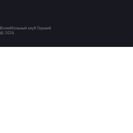
Волейбольный клуб Горький
© 2026