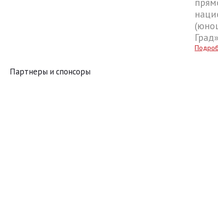
прям
наци
(юнош
Град
Подро
Партнеры и спонсоры