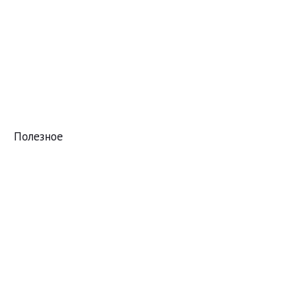
Полезное