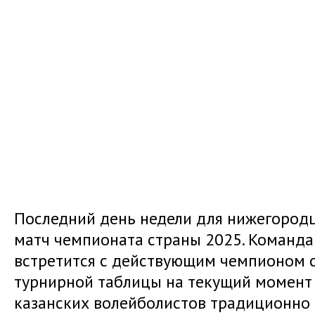
Последний день недели для нижегород
матч чемпионата страны 2025. Команд
встретится с действующим чемпионом с
турнирной таблицы на текущий момент 
казанских волейболистов традиционно 