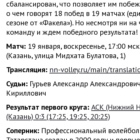
сбалансирован, что позволяет им побеж
о чем говорят 18 побед в 19 матчах (е
сезоне от «Факела»). Но несмотря ни на
команду и ждем победного результата!
Матч:
19 января, воскресенье, 17:00 мс
(Казань, улица Мидхата Булатова, 1)
Трансляция:
nn-volley.ru/main/translati
Судьи:
Гурьев Александр Александрови
Кириллович
Результат первого круга:
АСК (Нижний Н
(Казань) 0:3 (17:25, 19:25, 20:25)
Соперник:
Профессиональный волейболь
Татарстана создан в 2000 году и первы