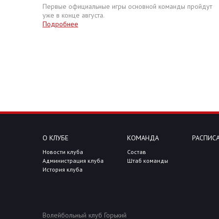
Первые официальные игры основной команды пройдут
уже в конце августа.
Подробнее
О КЛУБЕ
КОМАНДА
РАСПИСА
Новости клуба
Состав
Администрация клуба
Штаб команды
История клуба
Волейбольный клуб Горький