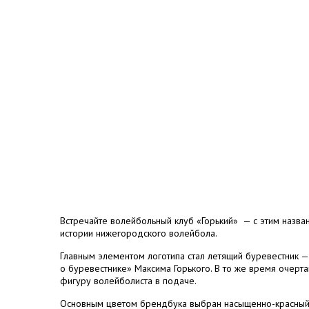
Встречайте волейбольный клуб «Горький» — с этим назва
истории нижегородского волейбола.
Главным элементом логотипа стал летящий буревестник —
о буревестнике» Максима Горького. В то же время очерта
фигуру волейболиста в подаче.
Основным цветом брендбука выбран насыщенно-красный, 