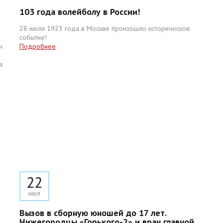
103 года волейболу в России!
28 июля 1923 года в Москве произошло историческое
событие!
и
Подробнее
а
22
июл
Вызов в сборную юношей до 17 лет.
Нижегородцы «Горького-2» и врач главной