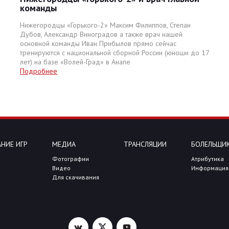
команды
Нижегородцы «Горького-2» Максим Филиппов, Степан
Дубов, Александр Виноградов а также врач нашей
основной команды Иван Прибылов прямо сейчас
тренируются с национальной сборной России (юноши до 17
лет) на базе «Волей-Град» в Анапе
Подробнее
НИЕ ИГР
МЕДИА
ТРАНСЛЯЦИИ
БОЛЕЛЬЩИ
Фотографии
Атрибутика
Видео
Информация
Для скачивания