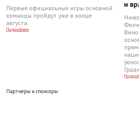
и вр
Первые официальные игры основной
команды пройдут уже в конце
Ниже
августа.
Фили
Подробнее
Вино
осно
прям
наци
(юнош
Град
Подро
Партнеры и спонсоры