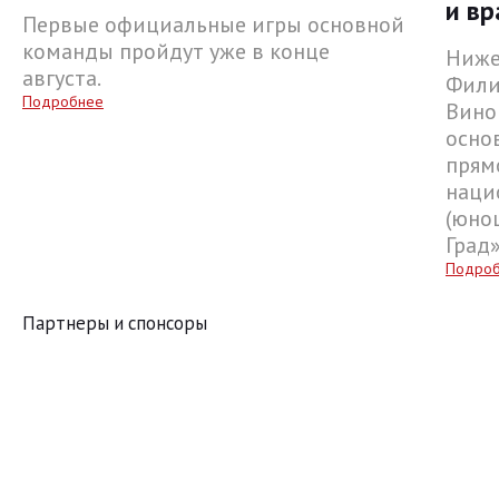
и вр
Первые официальные игры основной
команды пройдут уже в конце
Ниже
августа.
Фили
Подробнее
Вино
осно
прям
наци
(юнош
Град
Подро
Партнеры и спонсоры