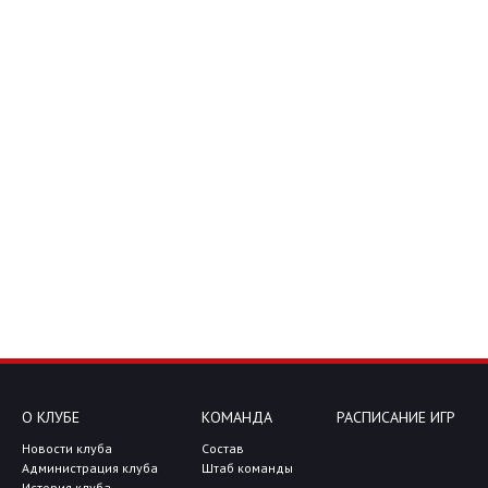
О КЛУБЕ
КОМАНДА
РАСПИСАНИЕ ИГР
Новости клуба
Состав
Администрация клуба
Штаб команды
История клуба