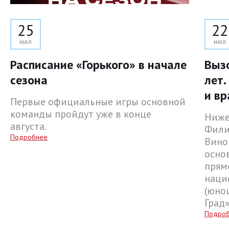
25
22
июл
июл
Расписание «Горького» в начале
Выз
сезона
лет.
и вр
Первые официальные игры основной
команды пройдут уже в конце
Ниже
августа.
Фили
Подробнее
Вино
осно
прям
наци
(юнош
Град
Подро