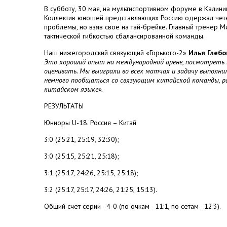
В субботу, 30 мая, на мультиспортивном форуме в Кали
Коллектив юношей представляющих Россию одержал четы
проблемы, но взяв свое на тай-брейке. Главный тренер 
тактической гибкостью сбалансированной команды.
Наш нижегородский связующий «Горького-2»
Илья Глебо
Это хороший опыт на международной арене, посмотреть на
оценивать. Мы выиграли во всех матчах и задачу выполн
немного пообщаться со связующим китайской команды, раз
китайском языке».
РЕЗУЛЬТАТЫ
Юниоры U-18. Россия – Китай
3:0 (25:21, 25:19, 32:30);
3:0 (25:15, 25:21, 25:18);
3:1 (25:17, 24:26, 25:15, 25:18);
3:2 (25:17, 25:17, 24:26, 21:25, 15:13).
Общий счет серии - 4-0 (по очкам - 11:1, по сетам - 12:3).