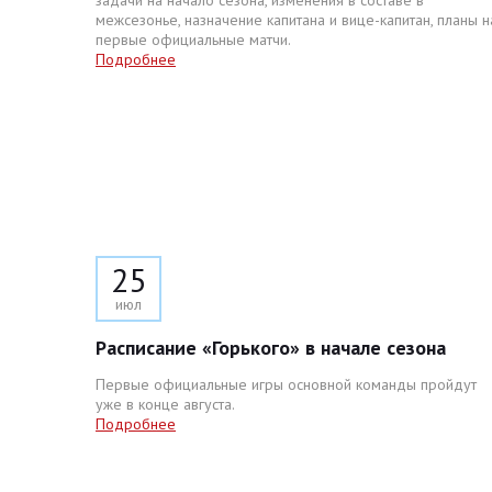
задачи на начало сезона, изменения в составе в
межсезонье, назначение капитана и вице-капитан, планы н
первые официальные матчи.
Подробнее
25
июл
Расписание «Горького» в начале сезона
Первые официальные игры основной команды пройдут
уже в конце августа.
Подробнее