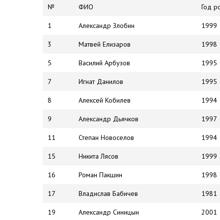
№
ФИО
Год р
1
Александр Злобин
1999
3
Матвей Елизаров
1998
5
Василий Арбузов
1995
7
Игнат Данилов
1995
8
Алексей Кобилев
1994
9
Александр Дьячков
1997
11
Степан Новоселов
1994
15
Никита Лясов
1999
16
Роман Пакшин
1998
17
Владислав Бабичев
1981
19
Александр Синицын
2001