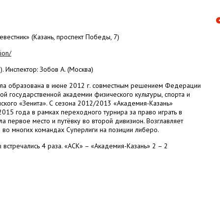
евестник» (Казань, проспект Победы, 7)
ion/
. Инспектор: Зобов А. (Москва)
ла образована в июне 2012 г. совместным решением Федерации
ой государственной академии физического культуры, спорта и
ского «Зенита». С сезона 2012/2013 «Академия-Казань»
2015 года в рамках переходного турнира за право играть в
а первое место и путёвку во второй дивизион. Возглавляет
 во многих командах Суперлиги на позиции либеро.
 встречались 4 раза. «АСК» – «Академия-Казань» 2 – 2