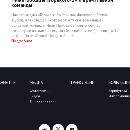
команды
Нижегородцы «Горького-2» Максим Филиппов, Степан
Дубов, Александр Виноградов а также врач нашей
основной команды Иван Прибылов прямо сейчас
тренируются с национальной сборной России (юноши до 17
лет) на базе «Волей-Град» в Анапе
Подробнее
НИЕ ИГР
МЕДИА
ТРАНСЛЯЦИИ
БОЛЕЛЬЩИ
Фотографии
Атрибутика
Видео
Информация
Для скачивания