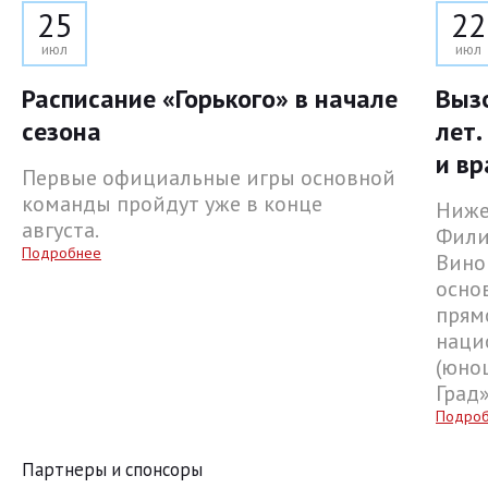
25
22
июл
июл
Расписание «Горького» в начале
Выз
сезона
лет.
и вр
Первые официальные игры основной
команды пройдут уже в конце
Ниже
августа.
Фили
Подробнее
Вино
осно
прям
наци
(юнош
Град
Подро
Партнеры и спонсоры