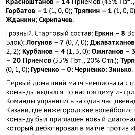
Красноштанов – 14
Приемов (43% Пзт.,
Горбатов – 1
(1, 0, 0);
Тряпкин – 1
(1, 0, 0
Жданкин
;
Скрипачев
.
Грозный. Стартовый состав:
Еркин – 8
Все
Блок);
Логунов – 7
(0, 7, 0);
Джаватханов
2, 2);
Курбанов – 4
(1, 3, 0);
Ожиганов – 
– 20
Приемов (55% Пзт., 20% Отл.);
Тур
(0, 1, 0);
Гурченко – 0
;
Черненко
;
Зинько
.
Первый домашний матч чемпионата ст
команды выдался по настоящему интри
Команды управились за один час двенад
Казани, где нижегородские волейболист
команду был приглашен новый диагона
который дебютировал в матче против «Г