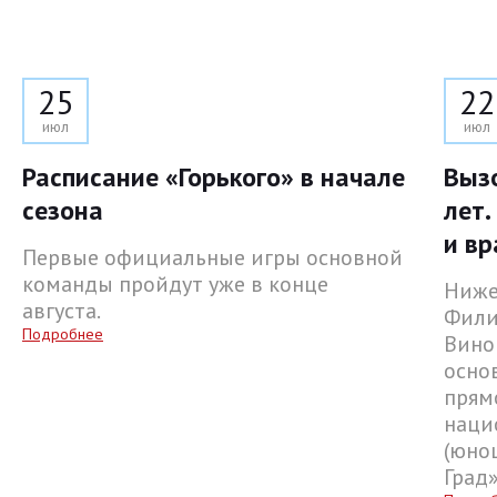
25
22
июл
июл
Расписание «Горького» в начале
Выз
сезона
лет.
и вр
Первые официальные игры основной
команды пройдут уже в конце
Ниже
августа.
Фили
Подробнее
Вино
осно
прям
наци
(юнош
Град