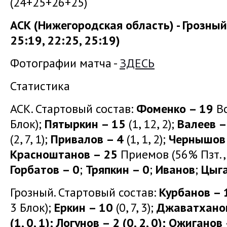
(24+25+26+25)
АСК (Нижегородская область) - Грозны
25:19, 22:25, 25:19)
Фотографии матча -
ЗДЕСЬ
Статистика
АСК. Стартовый состав:
Фоменко – 19
Вс
Блок);
Пятыркин – 15
(1, 12, 2);
Валеев –
(2, 7, 1);
Привалов – 4
(1, 1, 2);
Чернышов 
Красноштанов – 25
Приемов (56% Пзт.,
Горбатов – 0
;
Тряпкин – 0
;
Иванов
;
Цыг
Грозный. Стартовый состав:
Курбанов – 
3 Блок);
Еркин – 10
(0, 7, 3);
Джаватханов
(1, 0, 1);
Логунов – 2
(0, 2, 0);
Ожиганов 