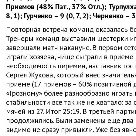
Приемов (48% Пзт., 37% Отл.);
Турпулх
8, 1);
Гурченко – 9
(0, 7, 2);
Черненко – 
Повторная встреча команд оказалась б
Тренеры команд выставили шестерки иг
завершали матч накануне. В первом сет
играли хозяева, чище сыграли в приеме 
необходимость перемен, наставник гос
Сергея Жукова, который внес значитель
приеме (17 приемов – 60% позитивной д
«Грозному» более разнообразно играть 
стабильности все так же не хватало: за 
мячей из 27. Итог 25:19. В третьей парт
продолжились. Были заменены еще два 
видимо не сразу привыкли. Уже без явн