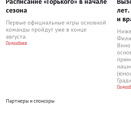
Расписание «Горького» в начале
Выз
сезона
лет.
и вр
Первые официальные игры основной
команды пройдут уже в конце
Ниже
августа.
Фили
Подробнее
Вино
осно
прям
наци
(юнош
Град
Подро
Партнеры и спонсоры