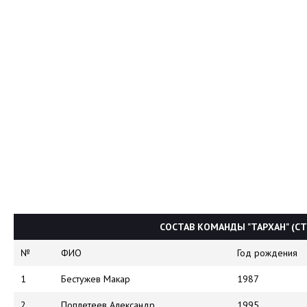
СОСТАВ КОМАНДЫ "ТАРХАН" (С
№
ФИО
Год рождения
1
Бестужев Макар
1987
2
Поплетеев Александр
1995