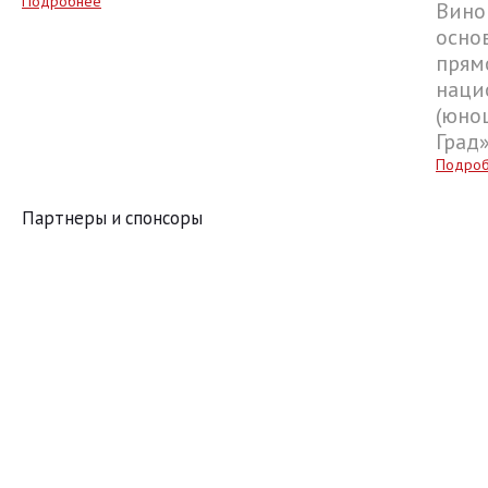
Подробнее
Вино
осно
прям
наци
(юнош
Град
Подро
Партнеры и спонсоры