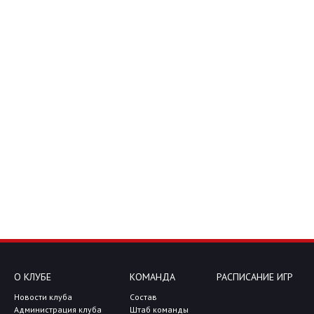
О КЛУБЕ
КОМАНДА
РАСПИСАНИЕ ИГР
Новости клуба
Состав
Администрация клуба
Штаб команды