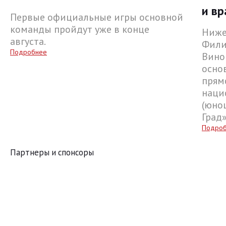
и вр
Первые официальные игры основной
команды пройдут уже в конце
Ниже
августа.
Фили
Подробнее
Вино
осно
прям
наци
(юнош
Град
Подро
Партнеры и спонсоры