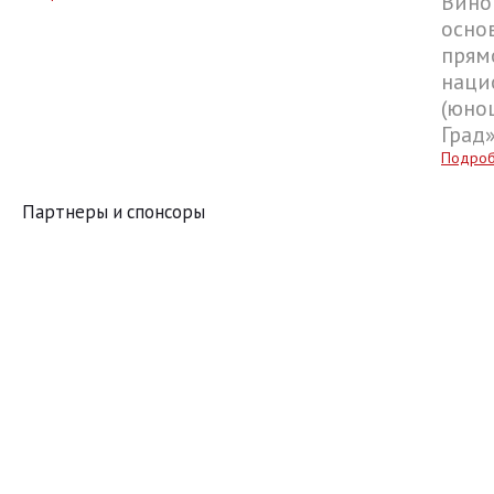
Вино
осно
прям
наци
(юнош
Град
Подро
Партнеры и спонсоры