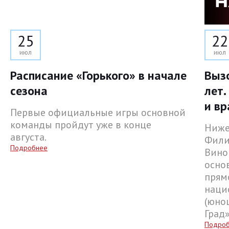
25
22
июл
июл
Расписание «Горького» в начале
Выз
сезона
лет.
и вр
Первые официальные игры основной
команды пройдут уже в конце
Ниже
августа.
Фили
Подробнее
Вино
осно
прям
наци
(юнош
Град
Подро