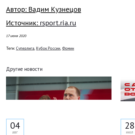
Автор: Вадим Кузнецов
Источник:
rsport.ria.ru
17 июня 2020
Теги:
,
,
Суперлига
Кубок России
Фомин
Другие новости
04
28
авг
июл