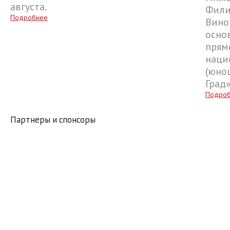
августа.
Фили
Подробнее
Вино
осно
прям
наци
(юнош
Град
Подро
Партнеры и спонсоры