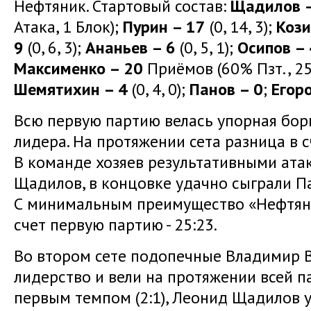
Нефтяник. Стартовый состав:
Щадилов 
Атака, 1 Блок);
Пурин – 17
(0, 14, 3);
Кози
9
(0, 6, 3);
Ананьев – 6
(0, 5, 1);
Осипов – 
Максименко – 20
Приёмов (60% Пзт., 25
Шемятихин – 4
(0, 4, 0);
Панов – 0
;
Егор
Всю первую партию велась упорная бор
лидера. На протяжении сета разница в с
В команде хозяев результативными ата
Щадилов, в концовке удачно сыграли П
С минимальным преимущество «Нефтяни
счет первую партию - 25:23.
Во втором сете подопечные Владимир В
лидерство и вели на протяжении всей п
первым темпом (2:1), Леонид Щадилов уд