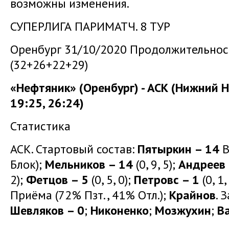
возможны изменения.
СУПЕРЛИГА ПАРИМАТЧ. 8 ТУР
Оренбург 31/10/2020 Продолжительност
(32+26+22+29)
«Нефтяник» (Оренбург) - АСК (Нижний Но
19:25, 26:24)
Статистика
АСК. Стартовый состав:
Пятыркин – 14
В
Блок);
Мельников – 14
(0, 9, 5);
Андреев 
2);
Фетцов – 5
(0, 5, 0);
Петровс – 1
(0, 1
Приёма (72% Пзт., 41% Отл.);
Крайнов
. 
Шевляков – 0
;
Никоненко
;
Мозжухин
;
В