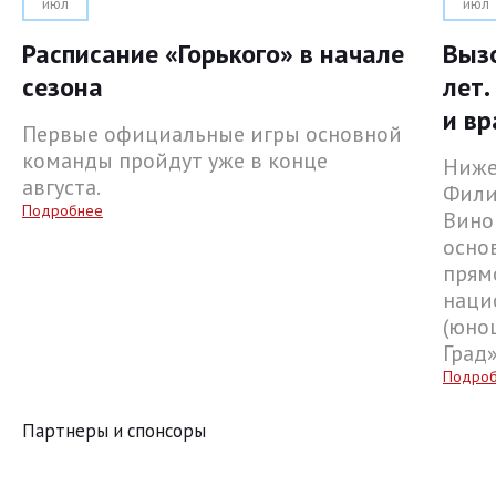
июл
июл
Расписание «Горького» в начале
Выз
сезона
лет.
и вр
Первые официальные игры основной
команды пройдут уже в конце
Ниже
августа.
Фили
Подробнее
Вино
осно
прям
наци
(юнош
Град
Подро
Партнеры и спонсоры