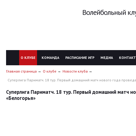
Волейбольный клу
О КЛУБЕ
КОМАНДА
РАСПИСАНИЕ ИГР
МЕДИА
КОНТАК
Главная страница
О клубе
Новости клуба
Суперлига Париматч. 18 тур. Первый домашний матч нового года провед
Суперлига Париматч. 18 тур. Первый домашний матч н
«Белогорья»