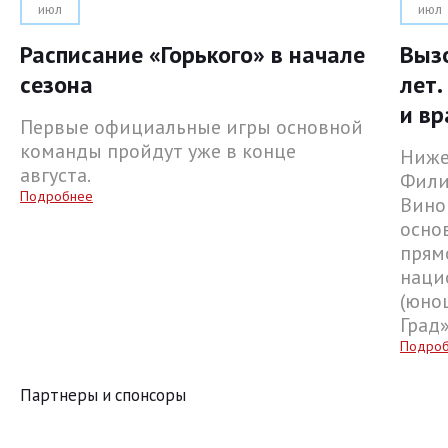
июл
июл
Расписание «Горького» в начале
Выз
сезона
лет.
и вр
Первые официальные игры основной
команды пройдут уже в конце
Ниже
августа.
Фили
Подробнее
Вино
осно
прям
наци
(юнош
Град
Подро
Партнеры и спонсоры