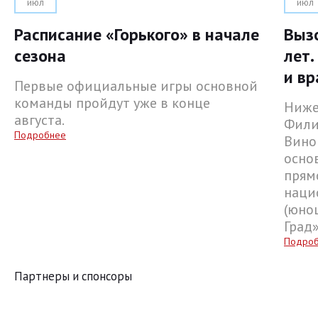
июл
июл
Расписание «Горького» в начале
Выз
сезона
лет.
и вр
Первые официальные игры основной
команды пройдут уже в конце
Ниже
августа.
Фили
Подробнее
Вино
осно
прям
наци
(юнош
Град
Подро
Партнеры и спонсоры