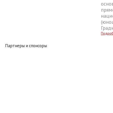
осно
прям
наци
(юнош
Град
Подро
Партнеры и спонсоры