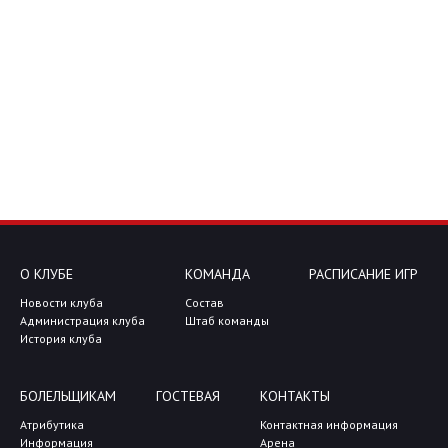
О КЛУБЕ
КОМАНДА
РАСПИСАНИЕ ИГР
Новости клуба
Состав
Администрация клуба
Штаб команды
История клуба
БОЛЕЛЬЩИКАМ
ГОСТЕВАЯ
КОНТАКТЫ
Атрибутика
Контактная информация
Информация
Арена