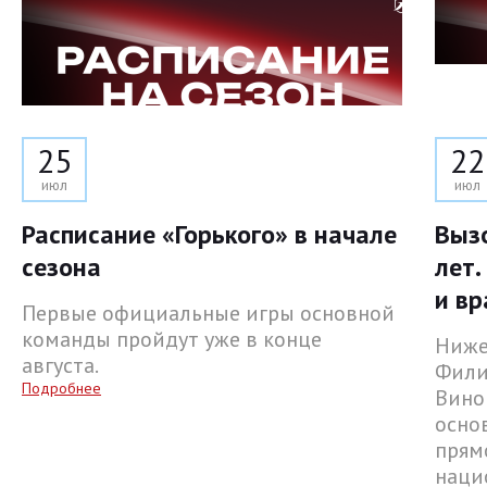
25
22
июл
июл
Расписание «Горького» в начале
Выз
сезона
лет.
и вр
Первые официальные игры основной
команды пройдут уже в конце
Ниже
августа.
Фили
Подробнее
Вино
осно
прям
наци