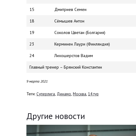
15
Дмитриев Семен
18
Сёмышев Антон
19
Соколов Цветан (Болгария)
23
Керминен Лаури (Финляндия)
24
Лихошерстов Вадим
Главный тренер – Брянский Константин
9 марта 2021
Теги:
,
,
,
Суперлига
Динамо
Москва
14 тур
Другие новости