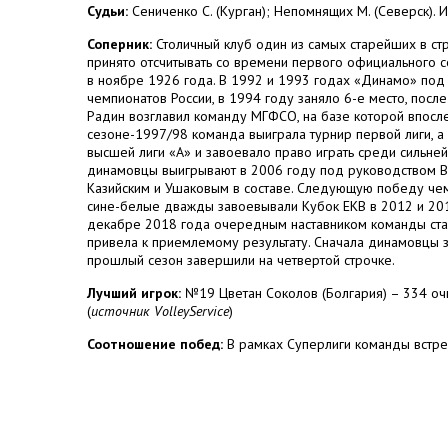
Судьи:
Сениченко С. (Курган); Непомнящих М. (Северск). И
Соперник:
Столичный клуб один из самых старейших в с
принято отсчитывать со времени первого официального с
в ноябре 1926 года. В 1992 и 1993 годах «Динамо» под
чемпионатов России, в 1994 году заняло 6-е место, посл
Радин возглавил команду МГФСО, на базе которой впосл
сезоне-1997/98 команда выиграла турнир первой лиги, 
высшей лиги «А» и завоевало право играть среди сильне
динамовцы выигрывают в 2006 году под руководством В
Казийским и Ушаковым в составе. Следующую победу чемп
сине-белые дважды завоевывали Кубок ЕКВ в 2012 и 2015
декабре 2018 года очередным наставником команды стал 
привела к приемлемому результату. Сначала динамовцы з
прошлый сезон завершили на четвертой строчке.
Лучший игрок:
№19 Цветан Соколов (Болгария) – 334 очка
(
источник VolleyService
)
Соотношение побед:
В рамках Суперлиги команды встреч