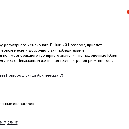
у регулярного чемпионата. В Нижний Новгород приедет
 первом месте и досрочно стали победителями
чи не имеет большого турнирного значения, но подопечные Юрия
ельщиках. Динамовцам же нельзя терять игровой ритм, впереди
ий Новгород, улица Арктическая 7)
ельных операторов
:17, 25:15)