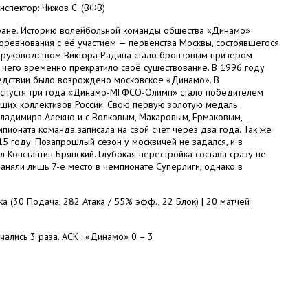
нспектор: Чижов С. (ВФВ)
тране. Историю волейбольной команды общества «Динамо»
оревнования с её участием — первенства Москвы, состоявшегося
 руководством Виктора Радина стало бронзовым призёром
е чего временно прекратило своё существование. В 1996 году
едствии было возрождено московское «Динамо». В
а спустя три года «Динамо-МГФСО-Олимп» стало победителем
йших коллективов России. Свою первую золотую медаль
ладимира Алекно и с Волковым, Макаровым, Ермаковым,
ионата команда записала на свой счёт через два года. Так же
 году. Позапрошлый сезон у москвичей не задался, и в
Константин Брянский. Глубокая перестройка состава сразу не
аняли лишь 7-е место в чемпионате Суперлиги, однако в
 (30 Подача, 282 Атака / 55% эфф., 22 Блок) | 20 матчей
ались 3 раза. АСК : «Динамо» 0 – 3