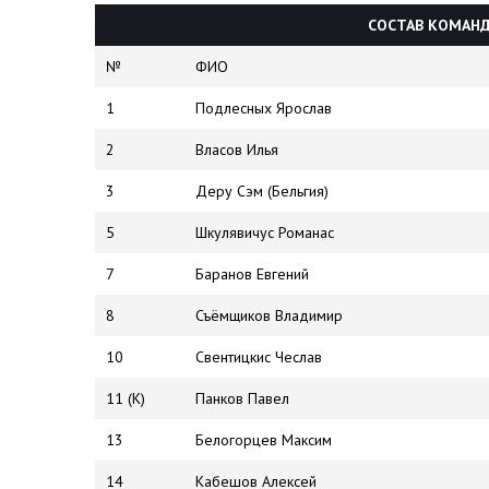
СОСТАВ КОМАНД
№
ФИО
1
Подлесных Ярослав
2
Власов Илья
3
Деру Сэм (Бельгия)
5
Шкулявичус Романас
7
Баранов Евгений
8
Съёмщиков Владимир
10
Свентицкис Чеслав
11 (К)
Панков Павел
13
Белогорцев Максим
14
Кабешов Алексей