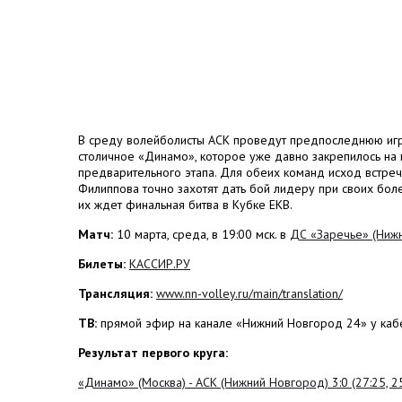
В среду волейболисты АСК проведут предпоследнюю игр
столичное «Динамо», которое уже давно закрепилось на
предварительного этапа. Для обеих команд исход встре
Филиппова точно захотят дать бой лидеру при своих бол
их ждет финальная битва в Кубке ЕКВ.
Матч:
10 марта, среда, в 19:00 мск. в
ДС «Заречье» (Нижн
Билеты:
КАССИР.РУ
Трансляция:
www.nn-volley.ru/main/translation/
ТВ:
прямой эфир на канале «Нижний Новгород 24» у каб
Результат первого круга:
«Динамо» (Москва) - АСК (Нижний Новгород) 3:0 (27:25, 25