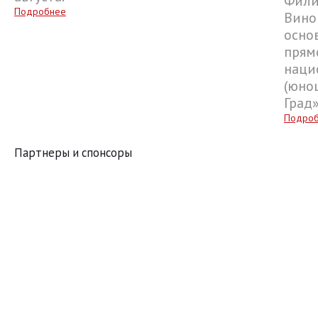
Фили
Подробнее
Вино
осно
прям
наци
(юнош
Град
Подро
Партнеры и спонсоры