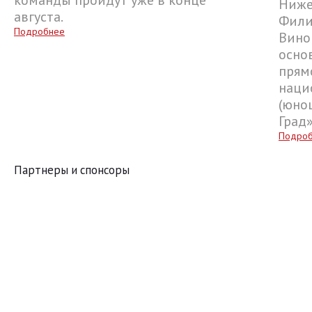
команды пройдут уже в конце
Ниже
августа.
Фили
Подробнее
Вино
осно
прям
наци
(юнош
Град
Подро
Партнеры и спонсоры