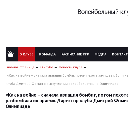
Волейбольный клу
О КЛУБЕ
КОМАНДА
РАСПИСАНИЕ ИГР
МЕДИА
КОНТАК
Главная страница
О клубе
Новости клуба
«Как на войне – сначала авиация бомбит, потом пехота зачищает. Вот и
клуба Дмитрий Фомин о выступлении волейболистов на Олимпиаде
«Как на войне – сначала авиация бомбит, потом пехот
разбомбили их приём». Директор клуба Дмитрий Фомин
Олимпиаде