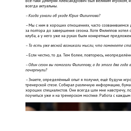
Всё-таки Дмитрий Александрович был великим игроком, им
всегда актуальны.
– Когда узнали об уходе Юрия Филиппова?
– Мы с ним в хороших отношениях, часто созваниваемся д
за полтора до завершения сезона. Хотя Филиппов хотел о
клуба, а у него уже на руках были конкретные предложен
– То есть уже весной возникали мысли, что поменяете ст
– Если честно, то да. Тем более, повторюсь, неопределё
– Один сезон вы помогали Филиппову, а до этого два года
почерпнули?
– Знаете, определённый опыт я получил, ещё будучи игро
тренерской стезе. Собирал различную информацию, бумаги
хороших специалистов. Они всегда шли мне навстречу, по
поучиться уже и на тренерском мостике. Работа с каждым