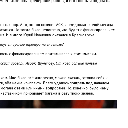
еет также опыт тренерской работы, и его советы и подсказки
о сих пор. А то, что он покинет АСК, я предполагал ещё месяца
статься. Но тогда было непонятно, что будет с финансированием
ия. И в итоге Юрий Иванович оказался в Красноярске.
атус старшего тренера на главного?
нность с финансированием подталкивала к этим мыслям.
 ассистировали Игорю Шулепову. От кого больше пользы
ком. Мне было всё интересно, можно сказать, готовил себя к
, вёл некие конспекты. Благо удалось поиграть под началом
могали с теми или иными вопросами. Но, конечно, было чему
 наставником прибавляет багажа в базу твоих знаний.