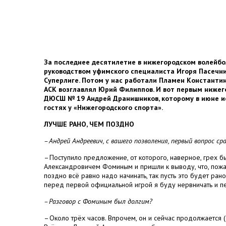
За последнее десятилетие в нижегородском волейбол
руководством уфимского специалиста Игоря Пасечник
Суперлиге. Потом у нас работали Пламен Константин
АСК возглавлял Юрий Филиппов. И вот первым ниже
ДЮСШ № 19 Андрей Дранишников, которому в июне ис
гостях у «Нижегородского спорта».
ЛУЧШЕ РАНО, ЧЕМ ПОЗДНО
– Андрей Андреевич, с вашего позволения, первый вопрос с
– Поступило предложение, от которого, наверное, грех 
Александровичем Фоминым и пришли к выводу, что, пожал
поздно всё равно надо начинать, так пусть это будет рано.
перед первой официальной игрой я буду нервничать и пе
– Разговор с Фоминым был долгим?
– Около трёх часов. Впрочем, он и сейчас продолжается 