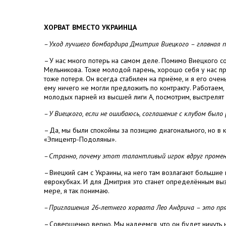
ХОРВАТ ВМЕСТО УКРАИНЦА
– Уход лучшего бомбардира Дмитрия Виецкого – главная 
– У нас много потерь на самом деле. Помимо Виецкого
Мельникова. Тоже молодой парень, хорошо себя у нас п
тоже потеря. Он всегда стабилен на приёме, и я его очень
ему ничего не могли предложить по контракту. Работаем,
молодых парней из высшей лиги А, посмотрим, выстрелят
– У Виецкого, если не ошибаюсь, соглашение с клубом было
– Да, мы были спокойны за позицию диагонального, но в 
«Эпицентр-Подоляны».
– Странно, почему этот талантливый игрок вдруг промен
– Виецкий сам с Украины, на него там возлагают большие
еврокубках. И для Дмитрия это станет определённым вы
мере, я так понимаю.
– Приглашения 26‑летнего хорвата Лео Андрича – это пр
– Совершенно верно. Мы надеемся, что он будет ничуть 