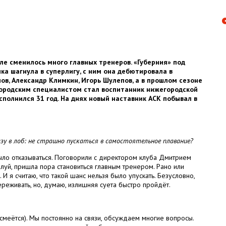
е сменилось много главных тренеров. «Губерния» под
а шагнула в суперлигу, с ним она дебютировала в
ов, Александр Климкин, Игорь Шулепов, а в прошлом сезоне
городским специалистом стал воспитанник нижегородской
полнился 31 год. На днях новый наставник АСК побывал в
разу в лоб: не страшно пускаться в самостоятельное плавание?
было отказываться. Поговорили с директором клуба Дмитрием
уй, пришла пора становиться главным тренером. Рано или
 И я считаю, что такой шанс нельзя было упускать. Безусловно,
реживать, но, думаю, излишняя суета быстро пройдёт.
(смеётся). Мы постоянно на связи, обсуждаем многие вопросы.