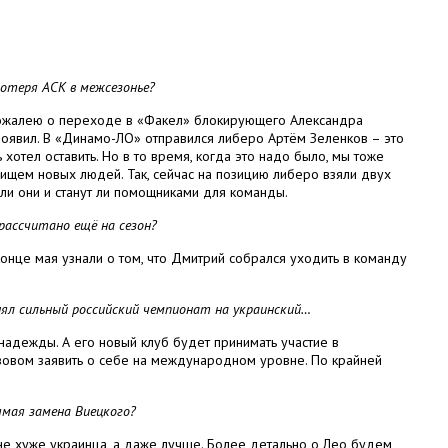
потеря АСК в межсезонье?
 сожалею о переходе в «Факел» блокирующего Александра
роявил. В «Динамо-ЛО» отправился либеро Артём Зеленков – это
 хотел оставить. Но в то время, когда это надо было, мы тоже
 ищем новых людей. Так, сейчас на позицию либеро взяли двух
 ли они и станут ли помощниками для команды.
 рассчитано ещё на сезон?
конце мая узнали о том, что Дмитрий собрался уходить в команду
ял сильный российский чемпионат на украинский…
 надежды. А его новый клуб будет принимать участие в
зовом заявить о себе на международном уровне. По крайней
ямая замена Виецкого?
не хуже украинца, а даже лучше. Более детально о Лео будем