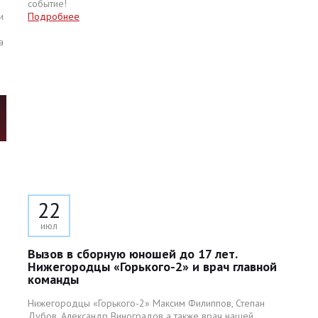
событие!
и
Подробнее
а
22
июл
Вызов в сборную юношей до 17 лет.
Нижегородцы «Горького-2» и врач главной
команды
Нижегородцы «Горького-2» Максим Филиппов, Степан
Дубов, Александр Виноградов а также врач нашей