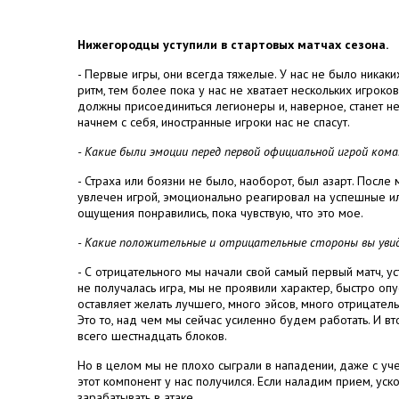
Нижегородцы уступили в стартовых матчах сезона.
- Первые игры, они всегда тяжелые. У нас не было никак
ритм, тем более пока у нас не хватает нескольких игроко
должны присоединиться легионеры и, наверное, станет нем
начнем с себя, иностранные игроки нас не спасут.
- Какие были эмоции перед первой официальной игрой кома
- Страха или боязни не было, наоборот, был азарт. После
увлечен игрой, эмоционально реагировал на успешные и
ощущения понравились, пока чувствую, что это мое.
- Какие положительные и отрицательные стороны вы увид
- С отрицательного мы начали свой самый первый матч, у
не получалась игра, мы не проявили характер, быстро оп
оставляет желать лучшего, много эйсов, много отрицатель
Это то, над чем мы сейчас усиленно будем работать. И в
всего шестнадцать блоков.
Но в целом мы не плохо сыграли в нападении, даже с уч
этот компонент у нас получился. Если наладим прием, у
зарабатывать в атаке.