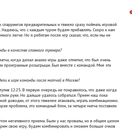
их спаррингов предварительных и тяжело сразу поймать игровой
в. Надеюсь, что с каждым туром будем прибавлять. Скоро к нам
ного легче. Но я ребятам после игр сказал, что, если мы не
нды в качестве главного тренера?
 матча, когда делал анализ игры даже отметил, что был очень
ли проигранные розыгрыши. Был вместе с командой. Мне эти
ели в игре команды после матчей в Москве?
ступив 12:25. В первую очередь не понравилось, что даже когда
устили руки. Но дальше удалось собраться. Прием наш пока
ной доводки, от этого тяжелее атаковать, играть комбинационно.
торая проблема, это командный блок, за четыре матча поставили
етом негативного приема. Были у нас провалы, но в общем целом
скорим свою игру, будем комбинировать и сможем больше очков