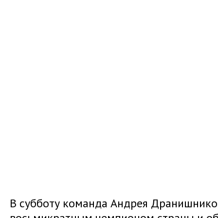
В субботу команда Андрея Дранишников
восьмикратным чемпионом страны и об