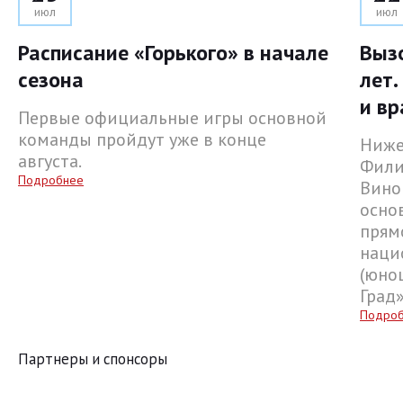
июл
июл
Расписание «Горького» в начале
Выз
сезона
лет.
и вр
Первые официальные игры основной
команды пройдут уже в конце
Ниже
августа.
Фили
Подробнее
Вино
осно
прям
наци
(юнош
Град
Подро
Партнеры и спонсоры