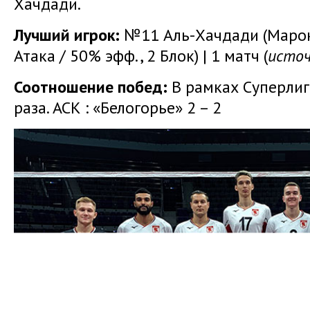
Хачдади.
Лучший игрок:
№11 Аль-Хачдади (Марокк
Атака / 50% эфф., 2 Блок) | 1 матч (
источ
Соотношение побед:
В рамках Суперлиг
раза. АСК : «Белогорье» 2 – 2