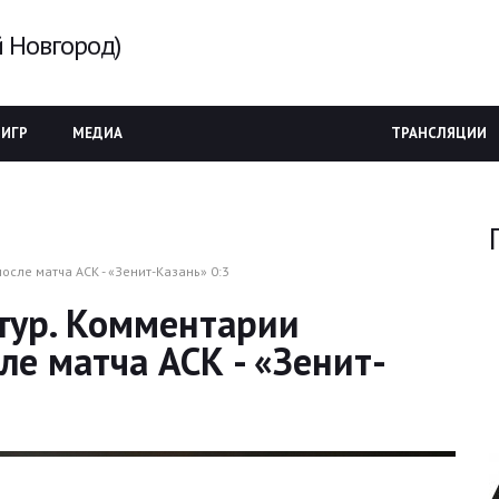
 Новгород)
 ИГР
МЕДИА
ТРАНСЛЯЦИИ
осле матча АСК - «Зенит-Казань» 0:3
 тур. Комментарии
ле матча АСК - «Зенит-