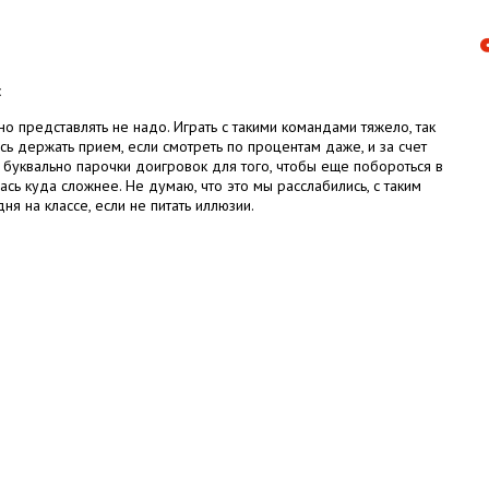
:
о представлять не надо. Играть с такими командами тяжело, так
ь держать прием, если смотреть по процентам даже, и за счет
 буквально парочки доигровок для того, чтобы еще побороться в
ась куда сложнее. Не думаю, что это мы расслабились, с таким
я на классе, если не питать иллюзии.