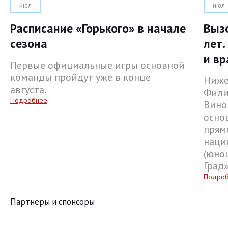
июл
июл
Расписание «Горького» в начале
Выз
сезона
лет.
и вр
Первые официальные игры основной
команды пройдут уже в конце
Ниже
августа.
Фили
Подробнее
Вино
осно
прям
наци
(юнош
Град
Подро
Партнеры и спонсоры