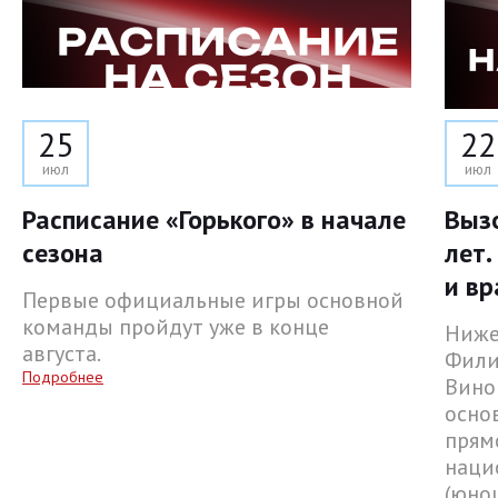
25
22
июл
июл
Расписание «Горького» в начале
Выз
сезона
лет.
и вр
Первые официальные игры основной
команды пройдут уже в конце
Ниже
августа.
Фили
Подробнее
Вино
осно
прям
наци
(юнош