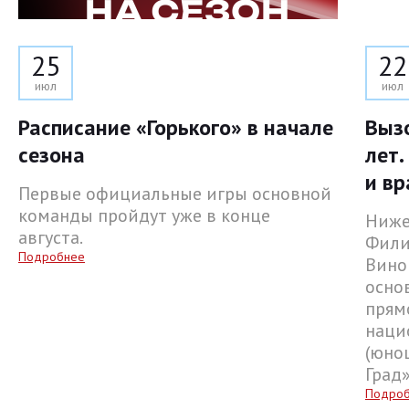
25
22
июл
июл
Расписание «Горького» в начале
Выз
сезона
лет.
и вр
Первые официальные игры основной
команды пройдут уже в конце
Ниже
августа.
Фили
Подробнее
Вино
осно
прям
наци
(юнош
Град
Подро