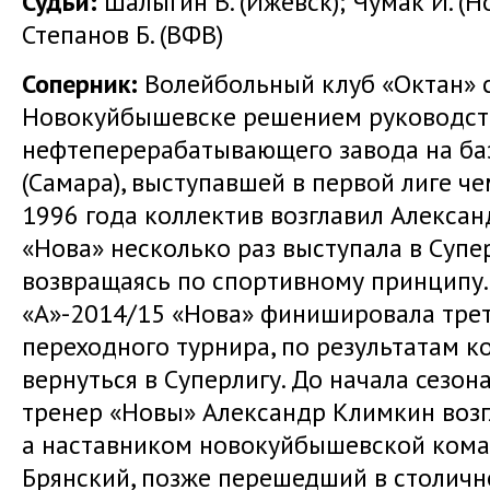
Судьи:
Шалыгин В. (Ижевск); Чумак И. (Н
Степанов Б. (ВФВ)
Соперник:
Волейбольный клуб «Октан» с
Новокуйбышевске решением руководст
нефтеперерабатывающего завода на ба
(Самара), выступавшей в первой лиге че
1996 года коллектив возглавил Алексан
«Нова» несколько раз выступала в Супер
возвращаясь по спортивному принципу.
«А»-2014/15 «Нова» финишировала трет
переходного турнира, по результатам к
вернуться в Суперлигу. До начала сезо
тренер «Новы» Александр Климкин возг
а наставником новокуйбышевской кома
Брянский, позже перешедший в столичн