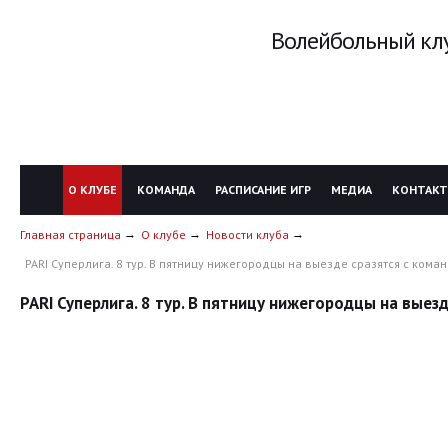
Волейбольный клу
О КЛУБЕ
КОМАНДА
РАСПИСАНИЕ ИГР
МЕДИА
КОНТАК
Главная страница
О клубе
Новости клуба
PARI Суперлига. 8 тур. В пятницу нижегородцы на выезде сразятся с кома
PARI Суперлига. 8 тур. В пятницу нижегородцы на выез