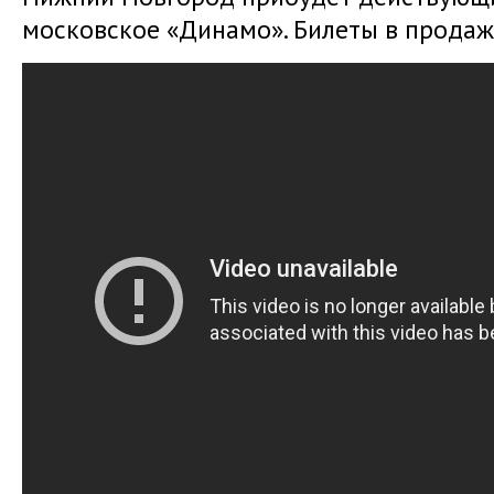
московское «Динамо». Билеты в продаж