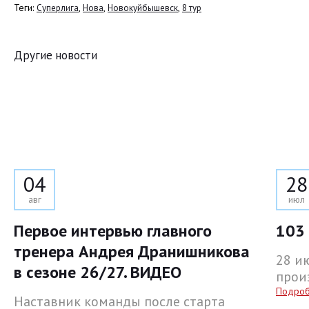
Теги:
,
,
,
Суперлига
Нова
Новокуйбышевск
8 тур
Другие новости
04
28
авг
июл
Первое интервью главного
103 
тренера Андрея Дранишникова
28 и
в сезоне 26/27. ВИДЕО
прои
Подро
Наставник команды после старта