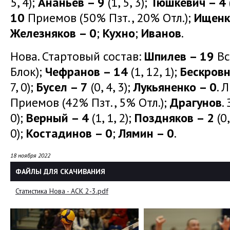
5, 4);
Ананьев – 9
(1, 5, 3);
Тюшкевич – 4
10
Приемов (50% Пзт., 20% Отл.);
Ищенк
Железняков – 0
;
Кухно
;
Иванов
.
Нова. Стартовый состав:
Шпилев – 19
Вс
Блок);
Чефранов – 14
(1, 12, 1);
Бескров
7, 0);
Бусел – 7
(0, 4, 3);
Лукьяненко – 0
. 
Приемов (42% Пзт., 5% Отл.);
Драгунов
.
0);
Верный – 4
(1, 1, 2);
Поздняков – 2
(0,
0);
Костадинов – 0
;
Лямин – 0
.
18 ноября 2022
ФАЙЛЫ ДЛЯ СКАЧИВАНИЯ
Статистика Нова - АСК 2-3.pdf