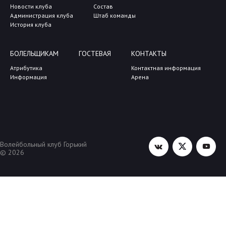
Новости клуба
Состав
Администрация клуба
Штаб команды
История клуба
БОЛЕЛЬЩИКАМ
ГОСТЕВАЯ
КОНТАКТЫ
Атрибутика
Контактная информация
Информация
Арена
Волейбольный клуб Горький
© 2026