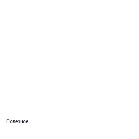
Полезное