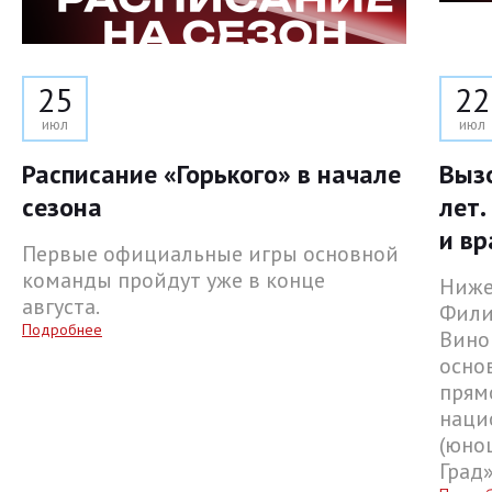
25
22
июл
июл
Расписание «Горького» в начале
Выз
сезона
лет.
и вр
Первые официальные игры основной
команды пройдут уже в конце
Ниже
августа.
Фили
Подробнее
Вино
осно
прям
наци
(юнош
Град