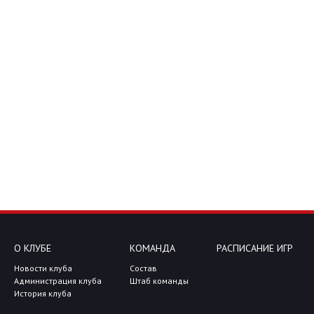
О КЛУБЕ
КОМАНДА
РАСПИСАНИЕ ИГР
Новости клуба
Состав
Администрация клуба
Штаб команды
История клуба