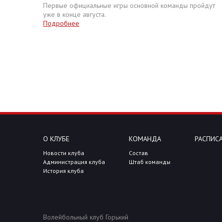
Первые официальные игры основной команды пройдут
уже в конце августа.
Подробнее
О КЛУБЕ
КОМАНДА
РАСПИСА
Новости клуба
Состав
Администрация клуба
Штаб команды
История клуба
Волейбольный клуб Горький