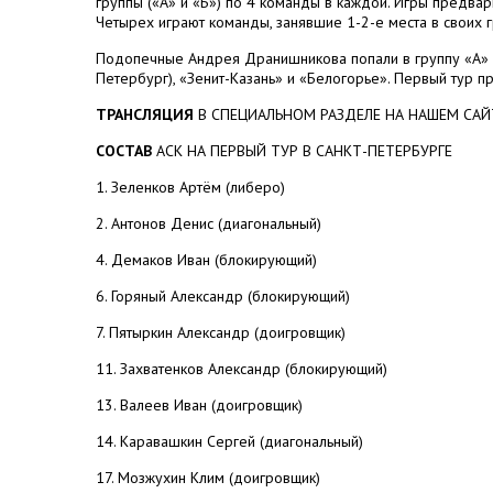
группы («А» и «Б») по 4 команды в каждой. Игры предвар
Четырех играют команды, занявшие 1-2-е места в своих г
Подопечные Андрея Дранишникова попали в группу «А» и
Петербург), «Зенит-Казань» и «Белогорье». Первый тур пр
ТРАНСЛЯЦИЯ
В СПЕЦИАЛЬНОМ РАЗДЕЛЕ НА НАШЕМ СА
СОСТАВ
АСК НА ПЕРВЫЙ ТУР В САНКТ-ПЕТЕРБУРГЕ
1. Зеленков Артём (либеро)
2. Антонов Денис (диагональный)
4. Демаков Иван (блокирующий)
6. Горяный Александр (блокирующий)
7. Пятыркин Александр (доигровщик)
11. Захватенков Александр (блокирующий)
13. Валеев Иван (доигровщик)
14. Каравашкин Сергей (диагональный)
17. Мозжухин Клим (доигровщик)