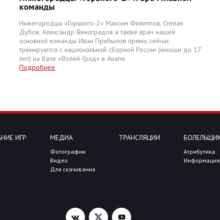
команды
Нижегородцы «Горького-2» Максим Филиппов, Степан
Дубов, Александр Виноградов а также врач нашей
основной команды Иван Прибылов прямо сейчас
тренируются с национальной сборной России (юноши до 17
лет) на базе «Волей-Град» в Анапе
Подробнее
НИЕ ИГР
МЕДИА
ТРАНСЛЯЦИИ
БОЛЕЛЬЩИ
Фотографии
Атрибутика
Видео
Информация
Для скачивания