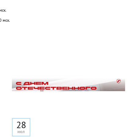
мск.
0 мск.
28
июл