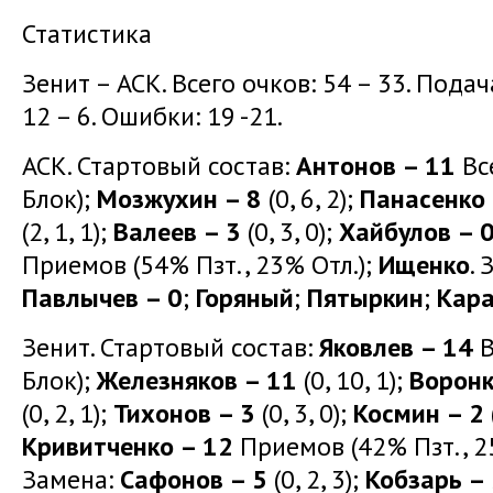
Статистика
Зенит – АСК. Всего очков: 54 – 33. Подача:
12 – 6. Ошибки: 19 -21.
АСК. Стартовый состав:
Антонов – 11
Все
Блок);
Мозжухин – 8
(0, 6, 2);
Панасенко 
(2, 1, 1);
Валеев – 3
(0, 3, 0);
Хайбулов – 
Приемов (54% Пзт., 23% Отл.);
Ищенко
.
Павлычев – 0
;
Горяный
;
Пятыркин
;
Кар
Зенит. Стартовый состав:
Яковлев – 14
В
Блок);
Железняков – 11
(0, 10, 1);
Воронк
(0, 2, 1);
Тихонов – 3
(0, 3, 0);
Космин – 2
Кривитченко – 12
Приемов (42% Пзт., 2
Замена:
Сафонов – 5
(0, 2, 3);
Кобзарь –