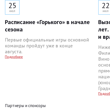
25
22
июл
июл
Расписание «Горького» в начале
Выз
сезона
лет.
и вр
Первые официальные игры основной
команды пройдут уже в конце
Ниже
августа.
Фили
Подробнее
Вино
осно
прям
наци
(юнош
Град
Подро
Партнеры и спонсоры