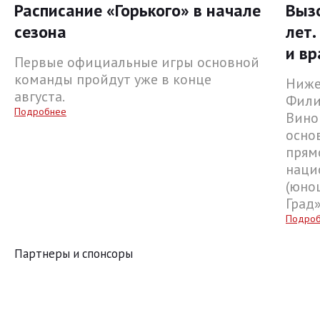
Расписание «Горького» в начале
Выз
сезона
лет.
и вр
Первые официальные игры основной
команды пройдут уже в конце
Ниже
августа.
Фили
Подробнее
Вино
осно
прям
наци
(юнош
Град
Подро
Партнеры и спонсоры