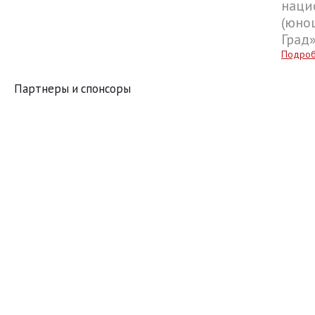
наци
(юнош
Град
Подро
Партнеры и спонсоры