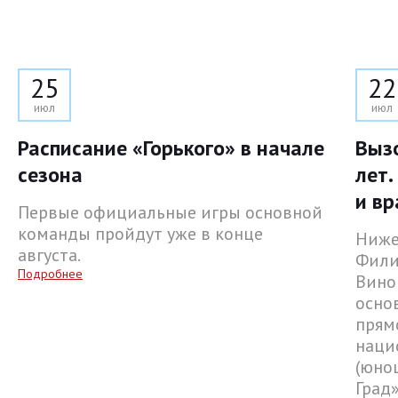
25
22
июл
июл
Расписание «Горького» в начале
Выз
сезона
лет.
и вр
Первые официальные игры основной
команды пройдут уже в конце
Ниже
августа.
Фили
Подробнее
Вино
осно
прям
наци
(юнош
Град